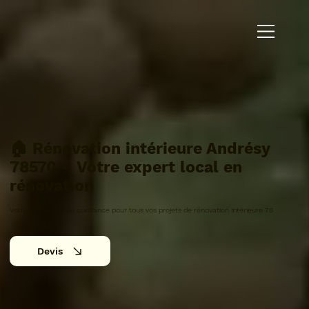
🏠 Rénovation intérieure Andrésy
78570 – Votre expert local en
rénovation
Votre partenaire de confiance pour tous vos projets de rénovation intérieure 78
Devis